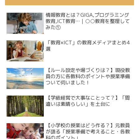
情報教育とは？GIGA,プログラミング
教育,ICT教育…｜○○教育を整理して
みた①
「教育×ICT」の教育メディアまとめ4
選
【ルール設定や場づくりは？】現役教
員の方に各教科のポイントや授業準備
ついて伺いました！
【学級経営で大事なことって？】「間
違いは素晴らしい」を土台に
【小学校の授業はどう作る？】元教員
が語る「授業準備で考えること・各教
科のポイント」