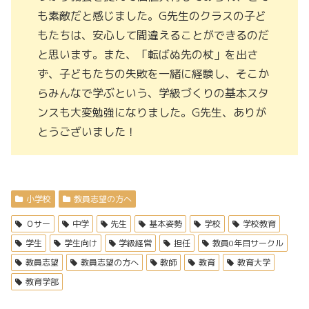
も素敵だと感じました。G先生のクラスの子ど
もたちは、安心して間違えることができるのだ
と思います。また、「転ばぬ先の杖」を出さ
ず、子どもたちの失敗を一緒に経験し、そこか
らみんなで学ぶという、学級づくりの基本スタ
ンスも大変勉強になりました。G先生、ありが
とうございました！
小学校
教員志望の方へ
０サー
中学
先生
基本姿勢
学校
学校教育
学生
学生向け
学級経営
担任
教員0年目サークル
教員志望
教員志望の方へ
教師
教育
教育大学
教育学部