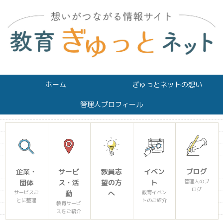
ホーム
ぎゅっとネットの想い
管理人プロフィール
企業・
サービ
教員志
イベン
ブログ
団体
ス・活
望の方
ト
管理人のブ
ログ
サービスご
動
へ
教育イベン
とに整理
トのご紹介
教育サービ
スをご紹介