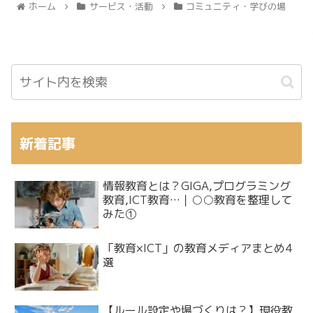
ホーム
サービス・活動
コミュニティ・学びの場
新着記事
情報教育とは？GIGA,プログラミング
教育,ICT教育…｜○○教育を整理して
みた①
「教育×ICT」の教育メディアまとめ4
選
【ルール設定や場づくりは？】現役教